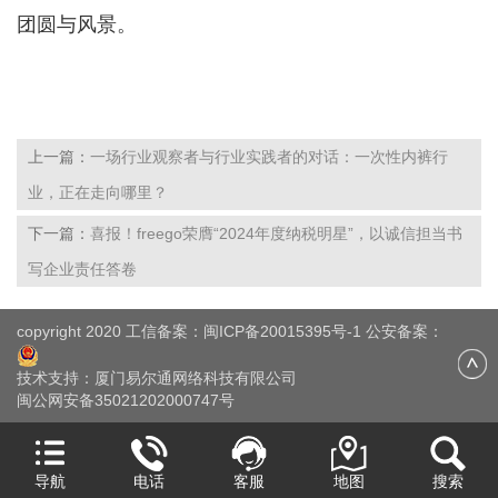
团圆与风景。
上一篇：
一场行业观察者与行业实践者的对话：一次性内裤行
业，正在走向哪里？
下一篇：
喜报！freego荣膺“2024年度纳税明星”，以诚信担当书
写企业责任答卷
copyright 2020 工信备案：
闽ICP备20015395号-1
公安备案：
技术支持：
厦门易尔通网络科技有限公司
闽公网安备35021202000747号
导航
电话
客服
地图
搜索