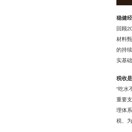
稳健
回顾
2
材料甄
的持
实基
税收
“吃水
重要支
理体系
税、为