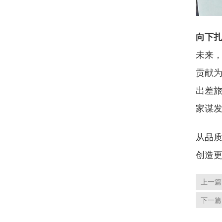
向下
未来
贡献为
出差旅
家谋发
从品
创造更
上一篇
下一篇