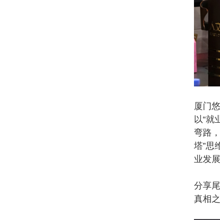
厦门悠
以“就
弯路，
塔”思
业发
分享尾
真相之